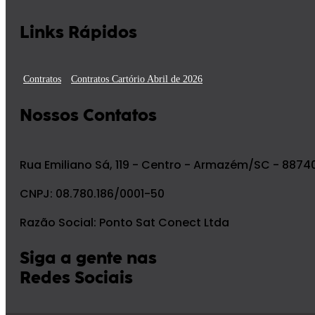
Links Rápidos
Contratos
Contratos Cartório Abril de 2026
Nossos Contatos
Rua Emiliano Sá, 119 - Centro - Armazém/SC - 887
CNPJ: 08.780.186/0001-50
Razão Social: Ponto Sat Conect Ltda
Siga a gente nas
Redes Sociais