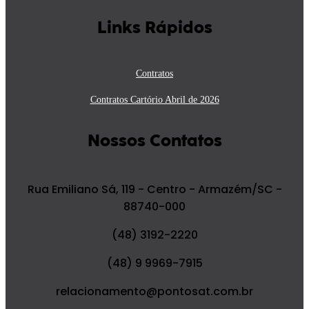
Links Rápidos
Contratos
Contratos Cartório Abril de 2026
Nossos Contatos
Rua Emiliano Sá, 119 - Centro - Armazém/SC -
88740-000
(48) 3192-2220
(48) 9 9969-7915
relacionamento@pontosat.com.br